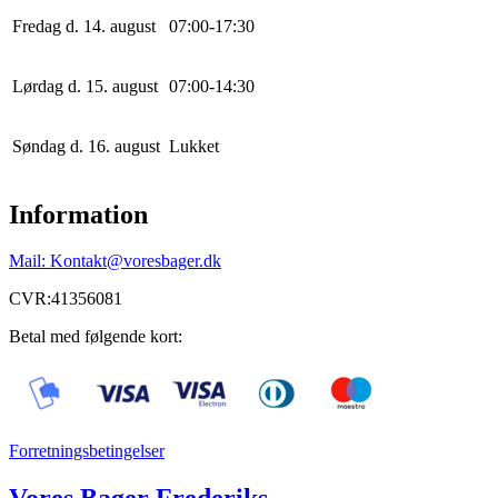
Fredag d. 14. august
0
7
:
0
0
-
17
:
30
Lørdag d. 15. august
0
7
:
0
0
-
14
:
30
Søndag d. 16. august
Lukket
Information
Mail: Kontakt@voresbager.dk
CVR:41356081
Betal med følgende kort:
Forretningsbetingelser