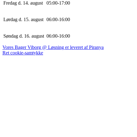
Fredag d. 14. august
0
5
:
0
0
-
17
:
0
0
Lørdag d. 15. august
0
6
:
0
0
-
16
:
0
0
Søndag d. 16. august
0
6
:
0
0
-
16
:
0
0
Vores Bager Viborg @ Løsning er leveret af Piranya
Ret cookie-samtykke