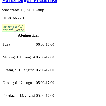
Vores Bager Frederiks
Søndergade 11, 7470 Karup J.
Tlf: 86 66 22 11
Åbningstider
I dag
0
6
:
0
0
-
16
:
0
0
Mandag d. 10. august
0
5
:
0
0
-
17
:
0
0
Tirsdag d. 11. august
0
5
:
0
0
-
17
:
0
0
Onsdag d. 12. august
0
5
:
0
0
-
17
:
0
0
Torsdag d. 13. august
0
5
:
0
0
-
17
:
0
0