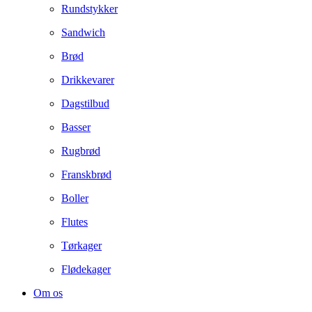
Rundstykker
Sandwich
Brød
Drikkevarer
Dagstilbud
Basser
Rugbrød
Franskbrød
Boller
Flutes
Tørkager
Flødekager
Om os